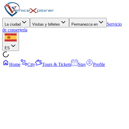
Servicio
La ciudad
Visitas y billetes
Permanezca en
de conserjería
ES
Home
City
Tours & Tickets
Stay
Profile