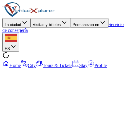
Servicio
La ciudad
Visitas y billetes
Permanezca en
de conserjería
ES
Home
City
Tours & Tickets
Stay
Profile