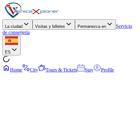
Servicio
La ciudad
Visitas y billetes
Permanezca en
de conserjería
ES
Home
City
Tours & Tickets
Stay
Profile