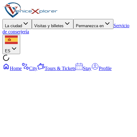
Servicio
La ciudad
Visitas y billetes
Permanezca en
de conserjería
ES
Home
City
Tours & Tickets
Stay
Profile