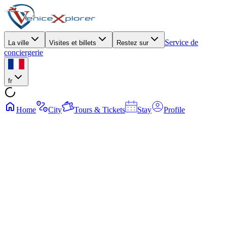
Service de
La ville
Visites et billets
Restez sur
conciergerie
fr
Home
City
Tours & Tickets
Stay
Profile