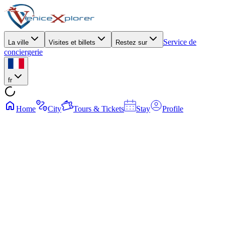
Service de
La ville
Visites et billets
Restez sur
conciergerie
fr
Home
City
Tours & Tickets
Stay
Profile