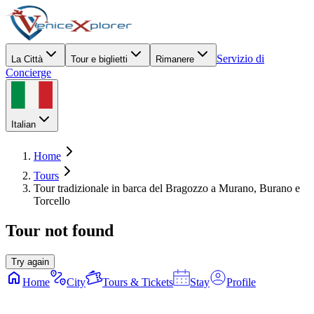
Servizio di
La Città
Tour e biglietti
Rimanere
Concierge
Italian
Home
Tours
Tour tradizionale in barca del Bragozzo a Murano, Burano e
Torcello
Tour not found
Try again
Home
City
Tours & Tickets
Stay
Profile