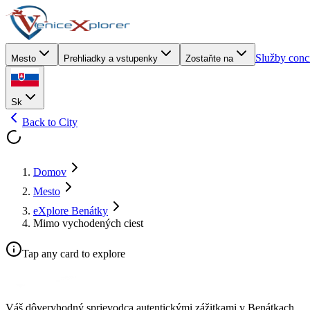
Služby conc
Mesto
Prehliadky a vstupenky
Zostaňte na
Sk
Back to City
Domov
Mesto
eXplore Benátky
Mimo vychodených ciest
Tap any card to explore
Váš dôveryhodný sprievodca autentickými zážitkami v Benátkach.