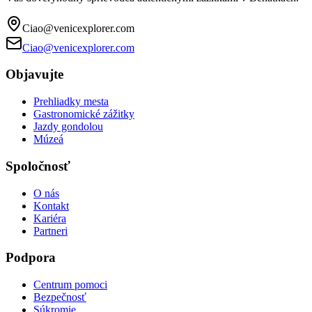
Ciao@venicexplorer.com
Ciao@venicexplorer.com
Objavujte
Prehliadky mesta
Gastronomické zážitky
Jazdy gondolou
Múzeá
Spoločnosť
O nás
Kontakt
Kariéra
Partneri
Podpora
Centrum pomoci
Bezpečnosť
Súkromie