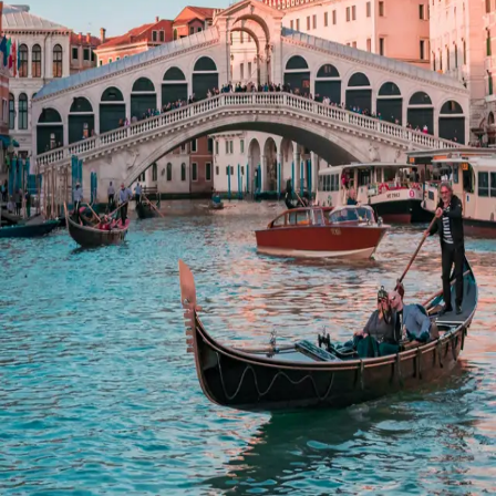
行程安排
Tap any card to explore
无论您是第一次到访威尼斯，还是经验丰富的旅行者，我们精
心策划的
意大利威尼斯
旅游线路都将带领您穿越迷宫般的街
道，揭开这座迷人城市的神秘面纱。
我们的威尼斯行程包含详细的一日游计划，可满足您的各种兴
趣和时间需求。您可以游览
圣马可广场
和
里亚托桥
等标志性景
点，也可以不走寻常路，探索隐藏的庭院和迷人的运河。
我们的互动式
威尼斯地图
可让您直观地了解行程，并精确定位
主要景点的位置。轻松规划您的完美旅行，让自己沉浸在威尼
斯充满活力的文化和悠久的历史中。
通过我们全面的威尼斯行程，探索威尼斯的精华所在，现在就
开始计划您难忘的威尼斯探险之旅吧！
Home
City
Tours & Tickets
Stay
Profile