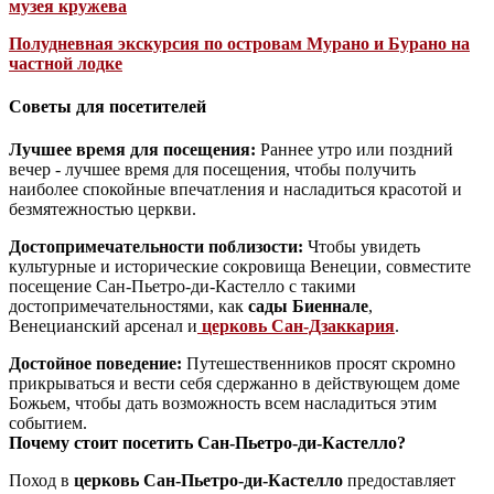
музея кружева
Полудневная экскурсия по островам Мурано и Бурано на
частной лодке
Советы для посетителей
Лучшее время для посещения:
Раннее утро или поздний
вечер - лучшее время для посещения, чтобы получить
наиболее спокойные впечатления и насладиться красотой и
безмятежностью церкви.
Достопримечательности поблизости:
Чтобы увидеть
культурные и исторические сокровища Венеции, совместите
посещение Сан-Пьетро-ди-Кастелло с такими
достопримечательностями, как
сады Биеннале
,
Венецианский арсенал и
церковь Сан-Дзаккария
.
Достойное поведение:
Путешественников просят скромно
прикрываться и вести себя сдержанно в действующем доме
Божьем, чтобы дать возможность всем насладиться этим
событием.
Почему стоит посетить Сан-Пьетро-ди-Кастелло?
Поход в
церковь Сан-Пьетро-ди-Кастелло
предоставляет