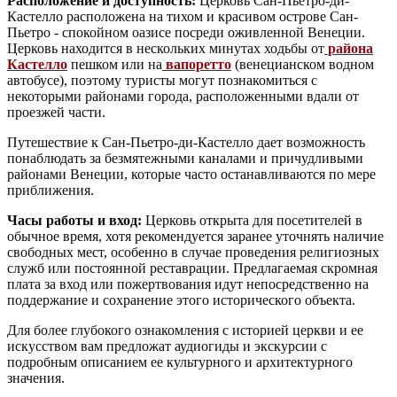
Расположение и доступность:
Церковь Сан-Пьетро-ди-
Кастелло расположена на тихом и красивом острове Сан-
Пьетро - спокойном оазисе посреди оживленной Венеции.
Церковь находится в нескольких минутах ходьбы от
района
Кастелло
пешком или на
вапоретто
(венецианском водном
автобусе), поэтому туристы могут познакомиться с
некоторыми районами города, расположенными вдали от
проезжей части.
Путешествие к Сан-Пьетро-ди-Кастелло дает возможность
понаблюдать за безмятежными каналами и причудливыми
районами Венеции, которые часто останавливаются по мере
приближения.
Часы работы и вход:
Церковь открыта для посетителей в
обычное время, хотя рекомендуется заранее уточнять наличие
свободных мест, особенно в случае проведения религиозных
служб или постоянной реставрации. Предлагаемая скромная
плата за вход или пожертвования идут непосредственно на
поддержание и сохранение этого исторического объекта.
Для более глубокого ознакомления с историей церкви и ее
искусством вам предложат аудиогиды и экскурсии с
подробным описанием ее культурного и архитектурного
значения.