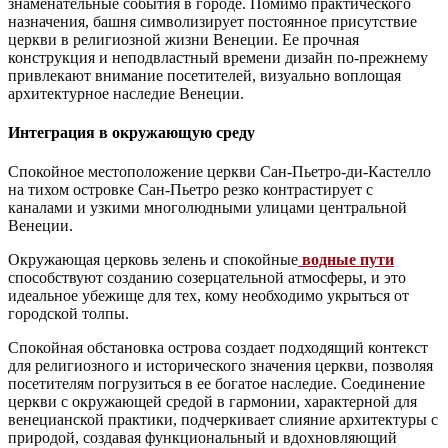
знаменательные события в городе. Помимо практического
назначения, башня символизирует постоянное присутствие
церкви в религиозной жизни Венеции. Ее прочная
конструкция и неподвластный времени дизайн по-прежнему
привлекают внимание посетителей, визуально воплощая
архитектурное наследие Венеции.
Интеграция в окружающую среду
Спокойное местоположение церкви Сан-Пьетро-ди-Кастелло
на тихом островке Сан-Пьетро резко контрастирует с
каналами и узкими многолюдными улицами центральной
Венеции.
Окружающая церковь зелень и спокойные
водные пути
способствуют созданию созерцательной атмосферы, и это
идеальное убежище для тех, кому необходимо укрыться от
городской толпы.
Спокойная обстановка острова создает подходящий контекст
для религиозного и исторического значения церкви, позволяя
посетителям погрузиться в ее богатое наследие. Соединение
церкви с окружающей средой в гармонии, характерной для
венецианской практики, подчеркивает слияние архитектуры с
природой, создавая функциональный и вдохновляющий