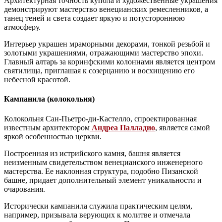
Архитектурная точность купола и художественные украшения
демонстрируют мастерство венецианских ремесленников, а
танец теней и света создает яркую и потустороннюю
атмосферу.
Интерьер украшен мраморными декорами, тонкой резьбой и
золотыми украшениями, отражающими мастерство эпохи.
Главный алтарь за коринфскими колоннами является центром
святилища, приглашая к созерцанию и восхищению его
небесной красотой.
Кампанила (колокольня)
Колокольня Сан-Пьетро-ди-Кастелло, спроектированная
известным архитектором
Андреа Палладио
, является самой
яркой особенностью церкви.
Построенная из истрийского камня, башня является
неизменным свидетельством венецианского инженерного
мастерства. Ее наклонная структура, подобно Пизанской
башне, придает дополнительный элемент уникальности и
очарования.
Исторически кампанила служила практическим целям,
например, призывала верующих к молитве и отмечала