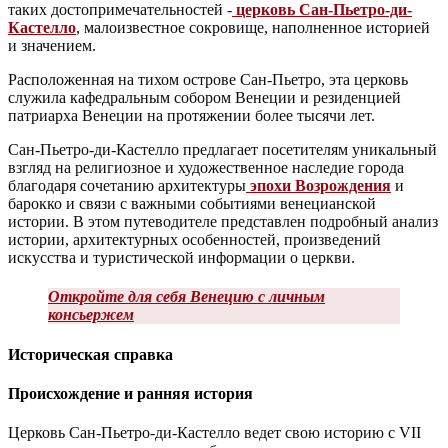
таких достопримечательностей -
церковь Сан-Пьетро-ди-
Кастелло
, малоизвестное сокровище, наполненное историей
и значением.
Расположенная на тихом острове Сан-Пьетро, эта церковь
служила кафедральным собором Венеции и резиденцией
патриарха Венеции на протяжении более тысячи лет.
Сан-Пьетро-ди-Кастелло предлагает посетителям уникальный
взгляд на религиозное и художественное наследие города
благодаря сочетанию архитектуры
эпохи Возрождения
и
барокко и связи с важными событиями венецианской
истории. В этом путеводителе представлен подробный анализ
истории, архитектурных особенностей, произведений
искусства и туристической информации о церкви.
Откройте для себя Венецию с личным
консьержем
Историческая справка
Происхождение и ранняя история
Церковь Сан-Пьетро-ди-Кастелло ведет свою историю с VII