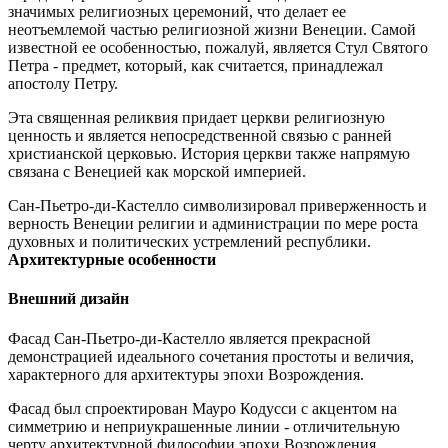
значимых религиозных церемоний, что делает ее
неотъемлемой частью религиозной жизни Венеции. Самой
известной ее особенностью, пожалуй, является Стул Святого
Петра - предмет, который, как считается, принадлежал
апостолу Петру.
Эта священная реликвия придает церкви религиозную
ценность и является непосредственной связью с ранней
христианской церковью. История церкви также напрямую
связана с Венецией как морской империей.
Сан-Пьетро-ди-Кастелло символизировал приверженность и
верность Венеции религии и администрации по мере роста
духовных и политических устремлений республики.
Архитектурные особенности
Внешний дизайн
Фасад Сан-Пьетро-ди-Кастелло является прекрасной
демонстрацией идеального сочетания простоты и величия,
характерного для архитектуры эпохи Возрождения.
Фасад был спроектирован Мауро Кодусси с акцентом на
симметрию и неприукрашенные линии - отличительную
черту архитектурной философии эпохи Возрождения.