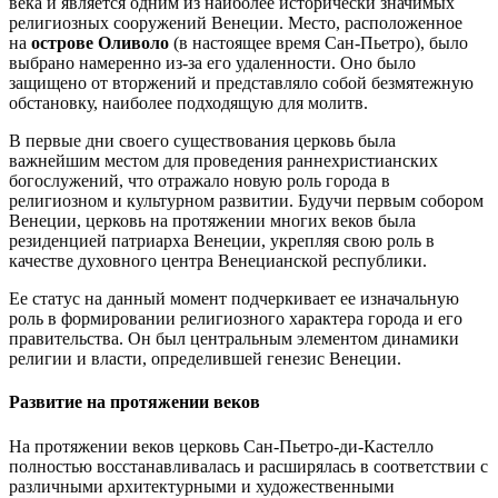
века и является одним из наиболее исторически значимых
религиозных сооружений Венеции. Место, расположенное
на
острове Оливоло
(в настоящее время Сан-Пьетро), было
выбрано намеренно из-за его удаленности. Оно было
защищено от вторжений и представляло собой безмятежную
обстановку, наиболее подходящую для молитв.
В первые дни своего существования церковь была
важнейшим местом для проведения раннехристианских
богослужений, что отражало новую роль города в
религиозном и культурном развитии. Будучи первым собором
Венеции, церковь на протяжении многих веков была
резиденцией патриарха Венеции, укрепляя свою роль в
качестве духовного центра Венецианской республики.
Ее статус на данный момент подчеркивает ее изначальную
роль в формировании религиозного характера города и его
правительства. Он был центральным элементом динамики
религии и власти, определившей генезис Венеции.
Развитие на протяжении веков
На протяжении веков церковь Сан-Пьетро-ди-Кастелло
полностью восстанавливалась и расширялась в соответствии с
различными архитектурными и художественными