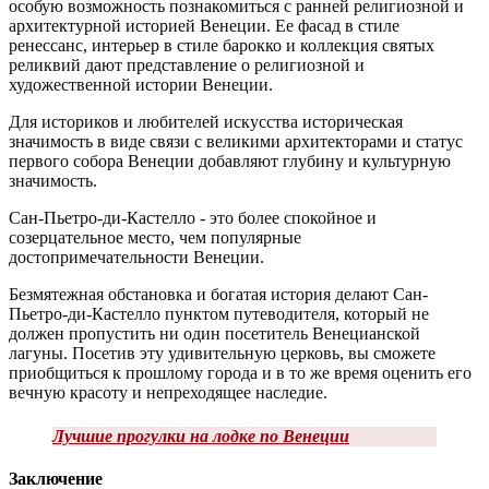
особую возможность познакомиться с ранней религиозной и
архитектурной историей Венеции. Ее фасад в стиле
ренессанс, интерьер в стиле барокко и коллекция святых
реликвий дают представление о религиозной и
художественной истории Венеции.
Для историков и любителей искусства историческая
значимость в виде связи с великими архитекторами и статус
первого собора Венеции добавляют глубину и культурную
значимость.
Сан-Пьетро-ди-Кастелло - это более спокойное и
созерцательное место, чем популярные
достопримечательности Венеции.
Безмятежная обстановка и богатая история делают Сан-
Пьетро-ди-Кастелло пунктом путеводителя, который не
должен пропустить ни один посетитель Венецианской
лагуны. Посетив эту удивительную церковь, вы сможете
приобщиться к прошлому города и в то же время оценить его
вечную красоту и непреходящее наследие.
Лучшие прогулки на лодке по Венеции
Заключение