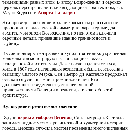
тенденциями разных эпох. В эпоху Возрождения и барокко
церковь перестраивали такие выдающиеся архитекторы, как
Мауро Кодусси и
Андреа Палладио
.
Эти провидцы добавили в здание элементы ренессансной
пропорции и классической симметрии, характерные для
архитектуры эпохи Возрождения, но при этом включили
барочные детали, придавшие зданию грандиозность и
глубину.
Высокий алтарь, центральный купол и затейливо украшенная
колокольня демонстрируют развивающиеся вкусы
венецианской архитектуры. Даже после падения статуса,
когда в 1807 году патриаршая резиденция была перенесена в
базилику Святого Марка, Сан-Пьетро-ди-Кастелло продолжал
оставаться успешным центром поклонения. Его
долговечность свидетельствует о неизменной
приверженности Венеции к религии, а также к богатой
архитектуре.
Культурное и религиозное значение
Будучи
первым собором Венеции
, Сан-Пьетро-ди-Кастелло
занимает видное место в религиозной и культурной истории
города. Церковь служила местом проведения многочисленных