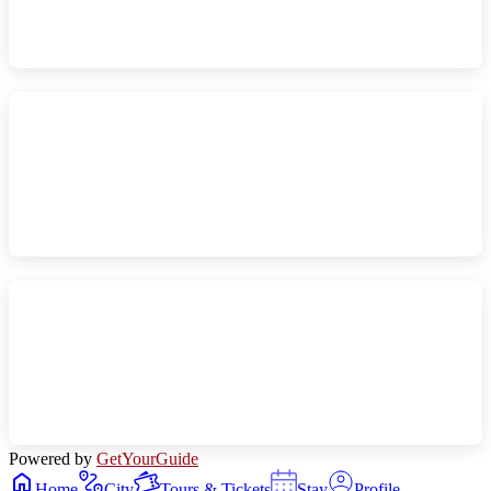
Powered by
GetYourGuide
Home
City
Tours & Tickets
Stay
Profile