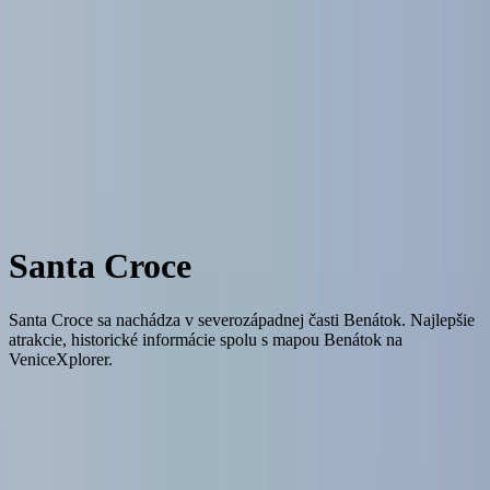
Služby
Mesto
Prehliadky a vstupenky
Zostaňte na
concierge
Sk
Back to City
Santa Croce
Santa Croce sa nachádza v severozápadnej časti Benátok. Najlepšie
atrakcie, historické informácie spolu s mapou Benátok na
VeniceXplorer.
Domov
Mesto
eXplore Benátky