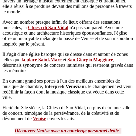
travers un héritage musical extrêmement classique et traditionnel,
elle a réussi à se produire devant des millions de personnes à travers
le monde.
Avec un nombre presque infini de lieux offrant des sensations
musicales, la
Chiesa di San Vidal
n'a pas son pareil. Avec une
acoustique et une architecture historiques époustouflantes, l'église
offre un incroyable mélange du passé de Venise et de son inspiration
inspirée par le présent.
Il s'agit d'une église baroque qui se dresse dans et autour de zones
telles que
la place Saint-Marc
et
San Giorgio Maggiore
,
désormais synonyme de concerts intimistes qui resteront gravés dans
les mémoires.
En ouvrant grand ses portes à l'un des meilleurs ensembles de
musique de chambre,
Interpreti Veneziani
, le changement est venu
redéfinir la façon dont la musique classique est vécue dans cette
ville.
Fierté du XIe siècle, la Chiesa di San Vidal, en plus d'être une salle
de concert, témoigne de la persévérance, de la créativité et du
dévouement de
Venise
envers les arts.
Découvrez Venise avec un concierge personnel dédié