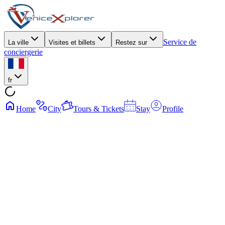
Service de
La ville
Visites et billets
Restez sur
conciergerie
fr
Home
City
Tours & Tickets
Stay
Profile