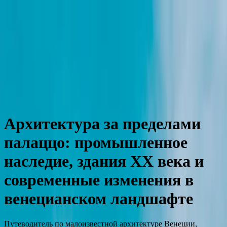
Услуги
Город
Туры и билеты
Пребывание
консьержа
RU
Back to City
Архитектура за пределами
палаццо: промышленное
наследие, здания XX века и
современные изменения в
венецианском ландшафте
Путеводитель по малоизвестной архитектуре Венеции,