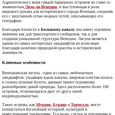
Адриатического моря грядой барьерных островов во главе со
знаменитым
Лидо-ди-Венеция
, и выступающая в роли
широкого рукава для исторического города Венеция, соединяя
его с запутанной сетью водных путей, описывающих его
географию.
Благодаря близости к
Большому каналу
она имеет огромное
значение как для транспортного сообщения, так и для
создания уникальной структуры Венеции. Лагуна является
одним из самых интересных ландшафтов во всем мире
благодаря наличию природной красоты и исторической
значимости.
Ключевые особенности
Венецианская лагуна - один из самых любопытных
ландшафтов: уходящие вдаль каналы, широкая илистая полоса
и солено-зеленые болота, дающие приют огромному
разнообразию дикой природы. Здесь расположено более 100
островов, отличающихся друг от друга своей
индивидуальностью.
Такие острова, как
Мурано
,
Бурано
и
Торчелло
, могут
похвастаться богатейшей историей, культурой и
ремесленными традициями. Его воды, следуя за приливами и