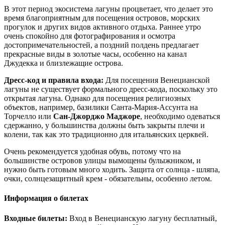
В этот период экосистема лагуны процветает, что делает это
время благоприятным для посещения островов, морских
прогулок и других видов активного отдыха. Раннее утро
очень спокойно для фотографирования и осмотра
достопримечательностей, а поздний полдень предлагает
прекрасные виды в золотые часы, особенно на канал
Джудекка и близлежащие острова.
Дресс-код и правила входа:
Для посещения Венецианской
лагуны не существует формального дресс-кода, поскольку это
открытая лагуна. Однако для посещения религиозных
объектов, например, базилики Санта-Мария-Ассунта на
Торчелло или
Сан-Джорджо Маджоре
, необходимо одеваться
сдержанно, у большинства должны быть закрыты плечи и
колени, так как это традиционно для итальянских церквей.
Очень рекомендуется удобная обувь, потому что на
большинстве островов улицы вымощены булыжником, и
нужно быть готовым много ходить. Защита от солнца - шляпа,
очки, солнцезащитный крем - обязательны, особенно летом.
Информация о билетах
Входные билеты:
Вход в Венецианскую лагуну бесплатный,