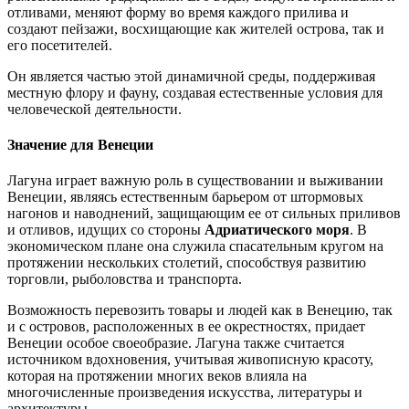
отливами, меняют форму во время каждого прилива и
создают пейзажи, восхищающие как жителей острова, так и
его посетителей.
Он является частью этой динамичной среды, поддерживая
местную флору и фауну, создавая естественные условия для
человеческой деятельности.
Значение для Венеции
Лагуна играет важную роль в существовании и выживании
Венеции, являясь естественным барьером от штормовых
нагонов и наводнений, защищающим ее от сильных приливов
и отливов, идущих со стороны
Адриатического моря
. В
экономическом плане она служила спасательным кругом на
протяжении нескольких столетий, способствуя развитию
торговли, рыболовства и транспорта.
Возможность перевозить товары и людей как в Венецию, так
и с островов, расположенных в ее окрестностях, придает
Венеции особое своеобразие. Лагуна также считается
источником вдохновения, учитывая живописную красоту,
которая на протяжении многих веков влияла на
многочисленные произведения искусства, литературы и
архитектуры.