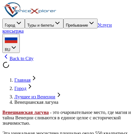
Услуги
Город
Туры и билеты
Пребывание
консьержа
RU
Back to City
Главная
Город
Лучшее из Венеции
Венецианская лагуна
Венецианская лагуна
- это очаровательное место, где магия и
тайна Венеции сливаются в единое целое с исторической
значимостью.
Эта уникальная экосистема площадью около 550 квадратных