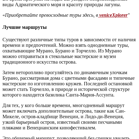
виды Адриатического моря и красоту природы лагуны.
«
Приобретайте превосходные туры здесь, в
veniceXplorer
"
Лучшие маршруты
Существуют различные типы туров в зависимости от наличия
времени и предпочтений. Можно взять однодневные туры,
охватывающие Мурано, Бурано и Торчелло. Из Мурано
можно отправиться в стекольные мастерские и музеи
традиционного искусства острова.
Затем неторопливо прогуляйтесь по динамичным улочкам
Бурано, рассматривая дома с цветными фасадами и типичные
мастерские по изготовлению кружев. Последней остановкой
может стать Торчелло, в природе и исторической структуре
которого находится базилика Санта-Мария-Ассунта.
Для тех, у кого больше времени, многодневный маршрут
может включать дополнительные острова, такие как Сан-
Микеле, остров-кладбище Венеции, и Лидо-ди-Венеция,
узкий барьерный остров, известный своими песчаными
пляжами и Венецианским кинофестивалем.
Это обширный маршрут, позволяющий без спешки увидеть