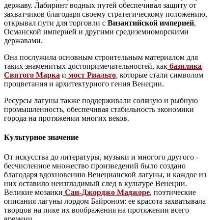
державу. Лабиринт водных путей обеспечивал защиту от
захватчиков благодаря своему стратегическому положению,
открывал пути для торговли с
Византийской империей
,
Османской империей и другими средиземноморскими
державами.
Она послужила основным строительным материалом для
таких знаменитых достопримечательностей, как
базилика
Святого Марка
и
мост Риальто
, которые стали символом
процветания и архитектурного гения Венеции.
Ресурсы лагуны также поддерживали соляную и рыбную
промышленность, обеспечивая стабильность экономики
города на протяжении многих веков.
Культурное значение
От искусства до литературы, музыки и многого другого -
бесчисленное множество произведений было создано
благодаря вдохновению Венецианской лагуны, и каждое из
них оставило неизгладимый след в культуре Венеции.
Великие мозаики
Сан-Джорджо Маджоре
, поэтические
описания лагуны лордом Байроном: ее красота захватывала
творцов на пике их воображения на протяжении всего
времени.