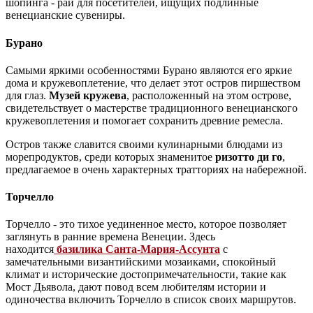
шопинга - рай для посетителей, ищущих подлинные
венецианские сувениры.
Бурано
Самыми яркими особенностями Бурано являются его яркие
дома и кружевоплетение, что делает этот остров пиршеством
для глаз.
Музей кружева
, расположенный на этом острове,
свидетельствует о мастерстве традиционного венецианского
кружевоплетения и помогает сохранить древние ремесла.
Остров также славится своими кулинарными блюдами из
морепродуктов, среди которых знаменитое
ризотто ди го
,
предлагаемое в очень характерных тратториях на набережной.
Торчелло
Торчелло - это тихое уединенное место, которое позволяет
заглянуть в ранние времена Венеции. Здесь
находится
базилика Санта-Мария-Ассунта
с
замечательными византийскими мозаиками, спокойный
климат и исторические достопримечательности, такие как
Мост Дьявола, дают повод всем любителям истории и
одиночества включить Торчелло в список своих маршрутов.