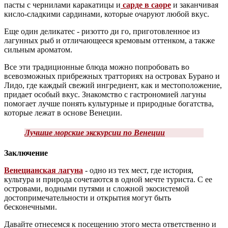
пасты с чернилами каракатицы и
сарде в саоре
и заканчивая
кисло-сладкими сардинами, которые очаруют любой вкус.
Еще один деликатес - ризотто ди го, приготовленное из
лагунных рыб и отличающееся кремовым оттенком, а также
сильным ароматом.
Все эти традиционные блюда можно попробовать во
всевозможных прибрежных тратториях на островах Бурано и
Лидо, где каждый свежий ингредиент, как и местоположение,
придает особый вкус. Знакомство с гастрономией лагуны
помогает лучше понять культурные и природные богатства,
которые лежат в основе Венеции.
Лучшие морские экскурсии по Венеции
Заключение
Венецианская лагуна
- одно из тех мест, где история,
культура и природа сочетаются в одной мечте туриста. С ее
островами, водными путями и сложной экосистемой
достопримечательности и открытия могут быть
бесконечными.
Давайте отнесемся к посещению этого места ответственно и