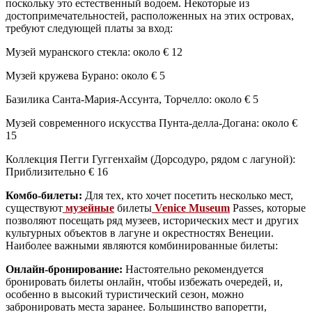
поскольку это естественный водоем. Некоторые из
достопримечательностей, расположенных на этих островах,
требуют следующей платы за вход:
Музей муранского стекла: около € 12
Музей кружева Бурано: около € 5
Базилика Санта-Мария-Ассунта, Торчелло: около € 5
Музей современного искусства Пунта-делла-Догана: около €
15
Коллекция Пегги Гуггенхайм (Дорсодуро, рядом с лагуной):
Приблизительно € 16
Комбо-билеты:
Для тех, кто хочет посетить несколько мест,
существуют
музейные
билеты
Venice Museum
Passes, которые
позволяют посещать ряд музеев, исторических мест и других
культурных объектов в лагуне и окрестностях Венеции.
Наиболее важными являются комбинированные билеты:
Онлайн-бронирование:
Настоятельно рекомендуется
бронировать билеты онлайн, чтобы избежать очередей, и,
особенно в высокий туристический сезон, можно
забронировать места заранее. Большинство вапоретти,