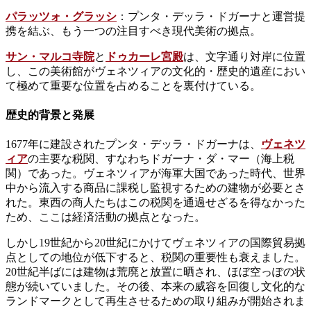
パラッツォ・グラッシ
：プンタ・デッラ・ドガーナと運営提
携を結ぶ、もう一つの注目すべき現代美術の拠点。
サン・マルコ寺院
と
ドゥカーレ宮殿
は、文字通り対岸に位置
し、この美術館がヴェネツィアの文化的・歴史的遺産におい
て極めて重要な位置を占めることを裏付けている。
歴史的背景と発展
1677年に建設されたプンタ・デッラ・ドガーナは、
ヴェネツ
ィア
の主要な税関、すなわちドガーナ・ダ・マー（海上税
関）であった。ヴェネツィアが海軍大国であった時代、世界
中から流入する商品に課税し監視するための建物が必要とさ
れた。東西の商人たちはこの税関を通過せざるを得なかった
ため、ここは経済活動の拠点となった。
しかし19世紀から20世紀にかけてヴェネツィアの国際貿易拠
点としての地位が低下すると、税関の重要性も衰えました。
20世紀半ばには建物は荒廃と放置に晒され、ほぼ空っぽの状
態が続いていました。その後、本来の威容を回復し文化的な
ランドマークとして再生させるための取り組みが開始されま