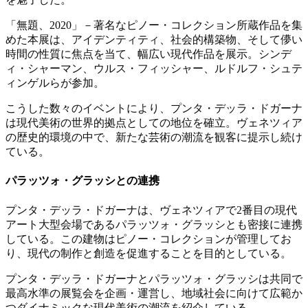
「無題、2020」－著名なピノー・コレクション所蔵作品を集
めた本展は、アイデンティティ、社会的構築物、そして儚い
時間の性質に焦点を当て、幅広い現代作品を展示。シンデ
ィ・シャーマン、ウルス・フィッシャー、ルドルフ・シュテ
ィンゲルらが参加。
こうした数々のイベントにより、プンタ・デッラ・ドガーナ
は現代美術の世界的拠点としての地位を確立。ヴェネツィア
の歴史的環境の中で、新たな芸術の潮流を観客に提示し続け
ている。
パラッツォ・グラッシとの連携
プンタ・デッラ・ドガーナは、ヴェネツィアで2番目の現代
アート大型会場であるパラッツォ・グラッシとも密接に連携
している。この建物はピノー・コレクションが管理してお
り、現代の制作と創造を促進することを目的としている。
プンタ・デッラ・ドガーナとパラッツォ・グラッシは共同で
最高水準の展覧会を企画・運営し、地域社会に向けて広範か
つダイナミックな現代美術の潮流を紹介している。