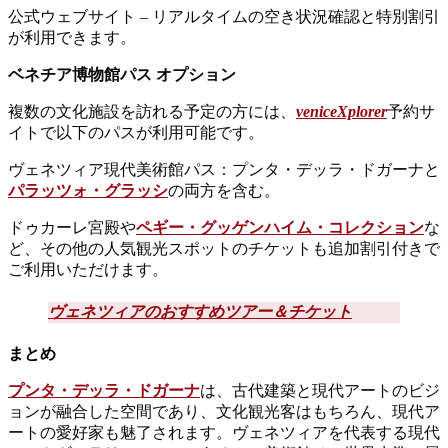
公式ウェブサイト – リアルタイムの空き状況確認と特別割引
が利用できます。
ベネチア博物館パス オプション
複数の文化施設を訪れる予定の方には、
veniceXplorer
予約サ
イトで以下のパスが利用可能です。
ヴェネツィア現代美術館パス：プンタ・デッラ・ドガーナと
パラッツォ・グラッシ
の両方を含む。
ドゥカーレ宮殿や
ペギー・グッゲンハイム・コレクション
な
ど、その他の人気観光スポットのチケットも追加割引付きで
ご利用いただけます。
ヴェネツィアのおすすめツアー＆チケット
まとめ
プンタ・デッラ・ドガーナ
は、古代建築と現代アートのビジ
ョンが融合した空間であり、文化観光客はもちろん、現代ア
ートの愛好家も魅了されます。ヴェネツィアを代表する現代