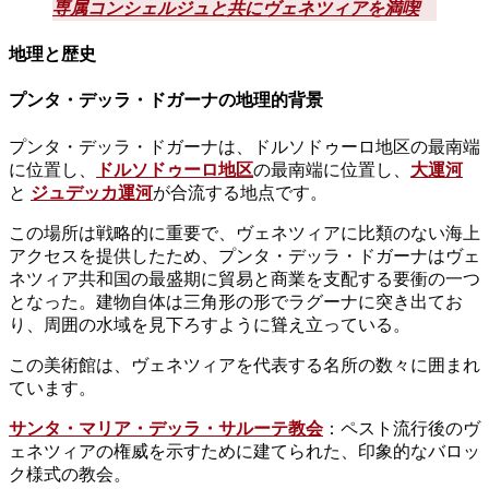
専属コンシェルジュと共にヴェネツィアを満喫
地理と歴史
プンタ・デッラ・ドガーナの地理的背景
プンタ・デッラ・ドガーナは、ドルソドゥーロ地区の最南端
に位置し、
ドルソドゥーロ地区
の最南端に位置し、
大運河
と
ジュデッカ運河
が合流する地点です。
この場所は戦略的に重要で、ヴェネツィアに比類のない海上
アクセスを提供したため、プンタ・デッラ・ドガーナはヴェ
ネツィア共和国の最盛期に貿易と商業を支配する要衝の一つ
となった。建物自体は三角形の形でラグーナに突き出てお
り、周囲の水域を見下ろすように聳え立っている。
この美術館は、ヴェネツィアを代表する名所の数々に囲まれ
ています。
サンタ・マリア・デッラ・サルーテ教会
：ペスト流行後のヴ
ェネツィアの権威を示すために建てられた、印象的なバロッ
ク様式の教会。