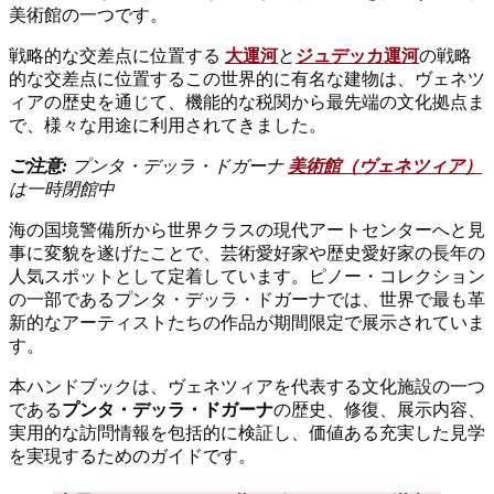
美術館の一つです。
戦略的な交差点に位置する
大運河
と
ジュデッカ運河
の戦略
的な交差点に位置するこの世界的に有名な建物は、ヴェネツ
ィアの歴史を通じて、機能的な税関から最先端の文化拠点ま
で、様々な用途に利用されてきました。
ご注意:
プンタ・デッラ・ドガーナ
美術館（ヴェネツィア）
は一時閉館中
海の国境警備所から世界クラスの現代アートセンターへと見
事に変貌を遂げたことで、芸術愛好家や歴史愛好家の長年の
人気スポットとして定着しています。ピノー・コレクション
の一部であるプンタ・デッラ・ドガーナでは、世界で最も革
新的なアーティストたちの作品が期間限定で展示されていま
す。
本ハンドブックは、ヴェネツィアを代表する文化施設の一つ
である
プンタ・デッラ・ドガーナ
の歴史、修復、展示内容、
実用的な訪問情報を包括的に検証し、価値ある充実した見学
を実現するためのガイドです。