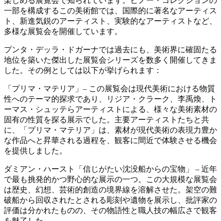
楽しめる展覧会で知られています。ピノー・コレクションの
一部を構成するこの美術館では、国際的に著名なアーティス
ト、新進気鋭のアーティスト、実験的なアーティストなど、
多様な展覧会を開催しています。
プンタ・デッラ・ドガーナでは過去にも、美術界に確固たる
地位を築いた傑出した展覧会シリーズを数多く開催してきま
した。その例としては以下が挙げられます：
「プリマ・マテリア」– この展覧会は現代美術における物質
性へのテーマ的探求であり、リジア・クラーク、李禹煥、ト
ーマス・シュッテらアーティストによる、様々な美術素材の
固有の性質を探る展示でした。主要アーティストたちと共
に、「プリマ・マテリア」は、素材が現代美術の表現力豊か
な作品へと昇華される過程を、観客に間近で体験させる機会
を提供しました。
ダミアン・ハースト「信じがたい沈没船からの宝物」 – 近年
で最も挑発的かつ野心的な展示の一つ。この大規模な展覧会
は歴史、幻想、芸術的創造の境界線を溶解させた。架空の難
破船から回収されたとされる彫刻や遺物を展示し、批評家の
評価は分かれたものの、その物語性と職人技の幅広さで観客
を魅了した。