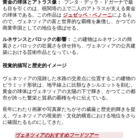
黄金の球体とアトラス像：
プンタ・デッラ・ドガーナで最
も目を引くのは、税関塔の上で二人のアトラスが支える黄金
の球体である。この作品は
ジュゼッペ・ベノーニ
によるも
ので、ヴェネツィアの富と世界的な覇権を象徴し、かつての
商業帝国としての地位を偲ばせる。
ルネサンスとバロックの影響：
この建物はルネサンスの簡
素さとバロックの壮麗さを併せ持ち、ヴェネツィアの公共建
築における芸術作品となっている。
視覚的描写と歴史的イメージ
ヴェネツィアの混雑した水路の交差点に位置するこの建物の
ピラミッド形状は、地平線上に比類なきシルエットを刻む。
黄金の球体はヴェネツィアの太陽の下で輝き、かつてこの都
市が誇った繁栄と貿易の覇権を今に伝えている。
長年にわたり画家や写真家たちがその威厳と歴史的輝きを捉
え、ヴェネツィアの視覚的・文化的構造における地位をさら
に確固たるものにしてきた。
ヴェネツィアのおすすめフードツアー