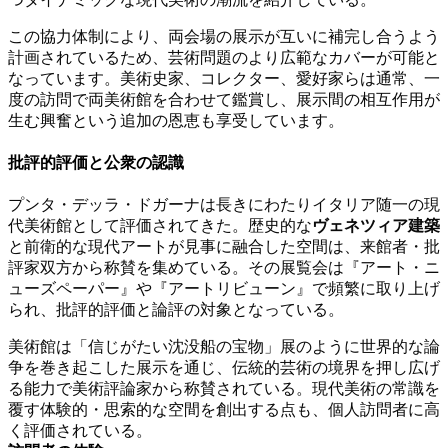
この協力体制により、両会場の展示が互いに補完し合うよう
計画されているため、芸術問題のより広範なカバーが可能と
なっています。美術史家、コレクター、愛好家らは通常、一
度の訪問で両美術館を合わせて鑑賞し、展示間の相互作用が
生む興奮という追加の恩恵も享受しています。
批評的評価と公衆の認識
プンタ・デッラ・ドガーナは長きにわたりイタリア随一の現
代美術館として評価されてきた。歴史的な
ヴェネツィア建築
と前衛的な現代アートが見事に融合した空間は、来館者・批
評家双方から称賛を集めている。その展覧会は『アート・ニ
ューズペーパー』や『アートリビューン』で頻繁に取り上げ
られ、批評的評価と論評の対象となっている。
美術館は「信じがたい沈没船の宝物」展のように世界的な論
争を巻き起こした展示を通じ、伝統的芸術の境界を押し広げ
る能力で美術評論家から称賛されている。現代美術の常識を
覆す体験的・思索的な空間を創出する点も、個人訪問者に高
く評価されている。