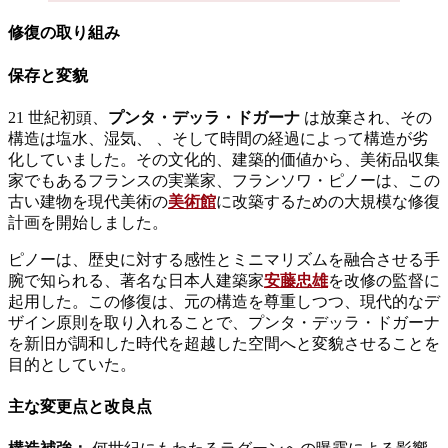
修復の取り組み
保存と変貌
21 世紀初頭、
プンタ・デッラ・ドガーナ
は放棄され、その
構造は塩水、湿気、 、そして時間の経過によって構造が劣
化していました。その文化的、建築的価値から、美術品収集
家でもあるフランスの実業家、フランソワ・ピノーは、この
古い建物を現代美術の
美術館
に改築するための大規模な修復
計画を開始しました。
ピノーは、歴史に対する感性とミニマリズムを融合させる手
腕で知られる、著名な日本人建築家
安藤忠雄
を改修の監督に
起用した。この修復は、元の構造を尊重しつつ、現代的なデ
ザイン原則を取り入れることで、プンタ・デッラ・ドガーナ
を新旧が調和した時代を超越した空間へと変貌させることを
目的としていた。
主な変更点と改良点