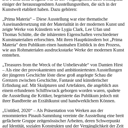
einiger der herausragendsten Ausstellungsreihen, die sich in der
Kunstwelt etabliert haben. Dazu gehören:
„Prima Materia“ – Diese Ausstellung war eine thematische
Auseinandersetzung mit der Materialität in der modernen Kunst und
zeigte Werke von Künstlern wie Lygia Clark, Lee Ufan und
Thomas Schütte, die die inhärenten Eigenschaften verschiedener
Kunstmaterialien erforschten. Mit ihren Hauptkünstlern bot „Prima
Materia“ dem Publikum einen hautnahen Einblick in den Prozess,
wie aus Rohmaterialen ausdrucksstarke Werke der modernen Kunst
entstehen.
„Treasures from the Wreck of the Unbelievable“ von Damien Hirst
– Als eine der provokantesten und ambitioniertesten Ausstellungen
der jüngeren Geschichte löste diese groß angelegte Schau die
Grenzen zwischen Geschichte, Fantasie und künstlerischer
Erfindung auf. Mit Skulpturen und Artefakten, die angeblich aus
einem erfundenen Schiffswrack geborgen worden waren, spaltete
die Ausstellung die Kritiker, begeisterte das Publikum jedoch mit
ihrer Bandbreite an Erzählkunst und handwerklichem Können.
„Untitled, 2020“ – Als Präsentation von Werken aus der
renommierten Pinault-Sammlung vereinte die Ausstellung eine breit
gefächerte Gruppe zeitgenössischer Arbeiten, deren Schwerpunkt
auf Identität, sozialen Konstrukten und der Vergänglichkeit der Zeit