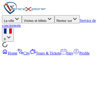
Service de
La ville
Visites et billets
Restez sur
conciergerie
fr
Home
City
Tours & Tickets
Stay
Profile